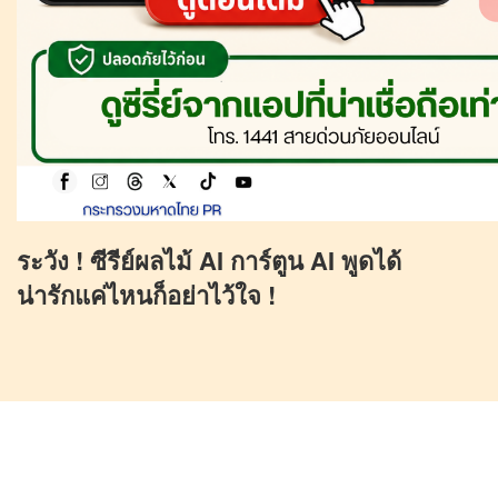
ระวัง ! ซีรีย์ผลไม้ AI การ์ตูน AI พูดได้
น่ารักแค่ไหนก็อย่าไว้ใจ !