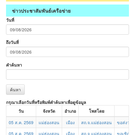
ข่าวประชาสัมพันธ์เครือข่าย
วันที่
ถึงวันที่
คำค้นหา
ค้นหา
กรุณาเลือกวันที่หรือพิมพ์คำค้นหาเพื่อดูข้อมูล
วัน
จังหวัด
อำเภอ
โพสโดย
05 ส.ค. 2569
แม่ฮ่องสอน
เมือง
สถ.จ.แม่ฮ่องสอน
ขอส่งวา
05 ส.ค. 2569
แม่ฮ่องสอน
เมือง
สถ.จ.แม่ฮ่องสอน
ขอเชิญส่ง